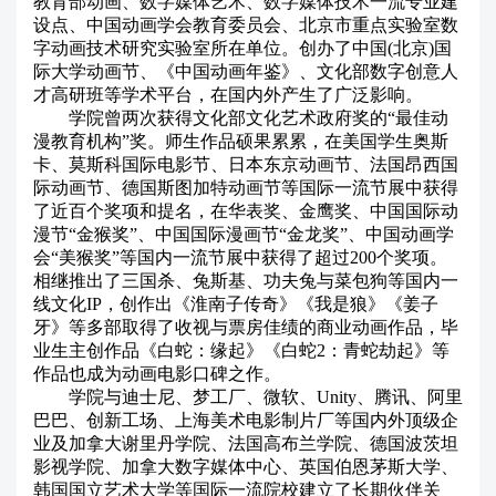
教育部动画、数字媒体艺术、数字媒体技术一流专业建
设点、中国动画学会教育委员会、北京市重点实验室数
字动画技术研究实验室所在单位。创办了中国(北京)国
际大学动画节、《中国动画年鉴》、文化部数字创意人
才高研班等学术平台，在国内外产生了广泛影响。
学院曾两次获得文化部文化艺术政府奖的“最佳动
漫教育机构”奖。师生作品硕果累累，在美国学生奥斯
卡、莫斯科国际电影节、日本东京动画节、法国昂西国
际动画节、德国斯图加特动画节等国际一流节展中获得
了近百个奖项和提名，在华表奖、金鹰奖、中国国际动
漫节“金猴奖”、中国国际漫画节“金龙奖”、中国动画学
会“美猴奖”等国内一流节展中获得了超过200个奖项。
相继推出了三国杀、兔斯基、功夫兔与菜包狗等国内一
线文化IP，创作出《淮南子传奇》《我是狼》《姜子
牙》等多部取得了收视与票房佳绩的商业动画作品，毕
业生主创作品《白蛇：缘起》《白蛇2：青蛇劫起》等
作品也成为动画电影口碑之作。
学院与迪士尼、梦工厂、微软、Unity、腾讯、阿里
巴巴、创新工场、上海美术电影制片厂等国内外顶级企
业及加拿大谢里丹学院、法国高布兰学院、德国波茨坦
影视学院、加拿大数字媒体中心、英国伯恩茅斯大学、
韩国国立艺术大学等国际一流院校建立了长期伙伴关