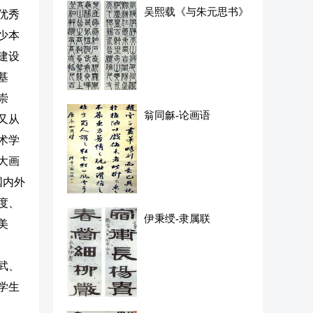
吴熙载《与朱元思书》
优秀
少本
建设
基
崇
翁同龢-论画语
又从
术学
大画
国内外
度、
伊秉绶-隶属联
美
武、
学生