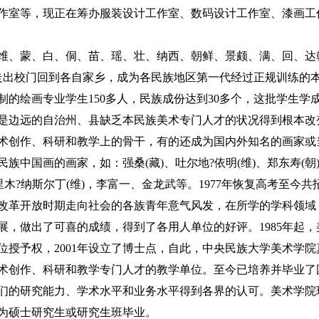
作室等，现正在筹办服装设计工作室、数码设计工作室、漆画工
有藏、维、蒙、白、侗、苗、瑶、壮、纳西、朝鲜、景颇、满、回、达
生走出校门回到各自家乡，成为各民族地区第一代经过正规训练的
年制的绘画专业学生150多人，民族成份达到30多个，这批学生学
是边远的自治州、县缺乏本民族美术专门人才的状况得到根本改
术创作、科研和教学上的骨干，有的还成为国内外知名的画家或
中国画的画家，如：强桑(藏)、吐尔地?依明(维)、郑东寿(朝
木?纳斯尔丁(维)，李富一、金龙武等。1977年恢复高考至今共
批在改革开放时期走向社会的各族青年意气风发，在所学的学科领域
，做出了可喜的成绩，得到了各用人单位的好评。1985年起，
授予权，2001年设立了博士点，自此，中央民族大学美术学院
术创作、科研和教学专门人才的教学单位。至今已培养并毕业了
他们的研究能力、学术水平和业务水平得到各界的认可。美术学院
多为硕士研究生或研究生班毕业。