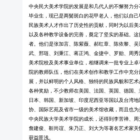
中央民大美术学院的发展是和几代人的不懈努力分
毕业生，现已是两鬓斑白的花甲老人，他们以自己
民族美术人才作出了历史性的贡献，同时为以后美
以及各种教学设备的完善，奠定了坚实的基础。这
者。他们是张加言、陈紫薇、郝红章、陈依黎、吴
武、邢琏、刘秉江、蒋正鸿、金捷中、罗贻、周秀清
美术院校及美术事业单位，相继调来一批专业上卓有
院的教师队伍，他们在美术创作和教学工作中充分
展，并以鲜明的个人风格、独特的民族风貌和艺术品
各种奖励，不少教师在美国、法国、英国、德国、
日本、韩国、新加坡、印度尼西亚等国以及台湾地
协、国际艺苑及省市一级的美术馆收藏，而且也为
中央民族大学美术学院的成长，还得到李苦禅、周
詹建俊、靳尚谊、朱乃正、刘大为等著名艺术家关
获益匪浅。