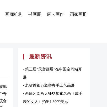
画廊机构
书画展
唐卡画作
画家画册
最新资讯
· 第三届“天宫画展”在中国空间站开
展
· 老挝首都万象举办手工艺品展
族地
· 西班牙绘画大师毕加索名画《戴手
个专
院合
表的女人》拍出1.39亿美元