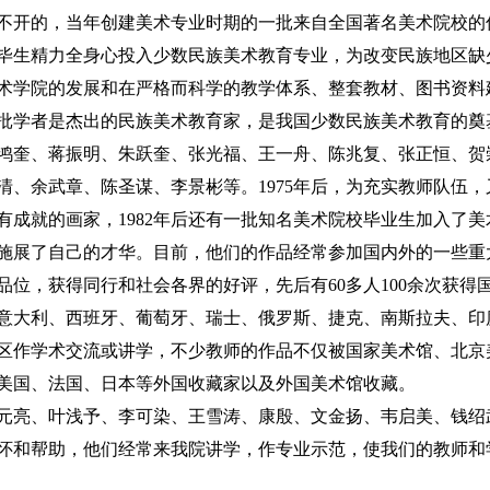
不开的，当年创建美术专业时期的一批来自全国著名美术院校的
毕生精力全身心投入少数民族美术教育专业，为改变民族地区缺
术学院的发展和在严格而科学的教学体系、整套教材、图书资料
批学者是杰出的民族美术教育家，是我国少数民族美术教育的奠
鸿奎、蒋振明、朱跃奎、张光福、王一舟、陈兆复、张正恒、贺
、余武章、陈圣谋、李景彬等。1975年后，为充实教师队伍，
成就的画家，1982年后还有一批知名美术院校毕业生加入了美
施展了自己的才华。目前，他们的作品经常参加国内外的一些重
位，获得同行和社会各界的好评，先后有60多人100余次获得
意大利、西班牙、葡萄牙、瑞士、俄罗斯、捷克、南斯拉夫、印
区作学术交流或讲学，不少教师的作品不仅被国家美术馆、北京
美国、法国、日本等外国收藏家以及外国美术馆收藏。
元亮、叶浅予、李可染、王雪涛、康殷、文金扬、韦启美、钱绍
怀和帮助，他们经常来我院讲学，作专业示范，使我们的教师和