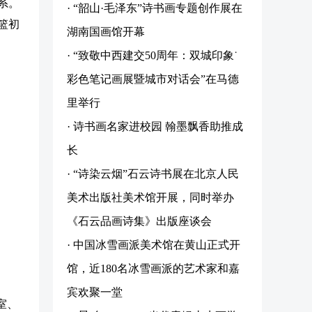
系。
· “韶山·毛泽东”诗书画专题创作展在
篮初
湖南国画馆开幕
· “致敬中西建交50周年：双城印象˙
彩色笔记画展暨城市对话会”在马德
里举行
· 诗书画名家进校园 翰墨飘香助推成
长
· “诗染云烟”石云诗书展在北京人民
美术出版社美术馆开展，同时举办
《石云品画诗集》出版座谈会
· 中国冰雪画派美术馆在黄山正式开
馆，近180名冰雪画派的艺术家和嘉
宾欢聚一堂
室、