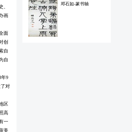
邓石如-篆书轴
史、
办画
全面
对创
索自
为自
年9
大了对
地区
照高
有一
审美