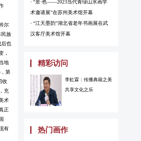
· “景·色——2023当代青绿山水画学
作
术邀请展”在苏州美术馆开幕
· “江天墨韵”湖北省老年书画展在武
斡尔
汉客厅美术馆开幕
本民族
成后也
变，
精彩访问
当地
)，第
李虹霖：传播典籍之美
招收
共享文化之乐
，充
美术
真正
国
现有
热门画作