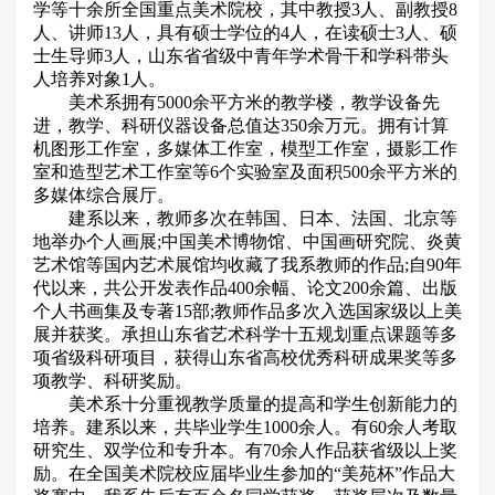
学等十余所全国重点美术院校，其中教授3人、副教授8
人、讲师13人，具有硕士学位的4人，在读硕士3人、硕
士生导师3人，山东省省级中青年学术骨干和学科带头
人培养对象1人。
美术系拥有5000余平方米的教学楼，教学设备先
进，教学、科研仪器设备总值达350余万元。拥有计算
机图形工作室，多媒体工作室，模型工作室，摄影工作
室和造型艺术工作室等6个实验室及面积500余平方米的
多媒体综合展厅。
建系以来，教师多次在韩国、日本、法国、北京等
地举办个人画展;中国美术博物馆、中国画研究院、炎黄
艺术馆等国内艺术展馆均收藏了我系教师的作品;自90年
代以来，共公开发表作品400余幅、论文200余篇、出版
个人书画集及专著15部;教师作品多次入选国家级以上美
展并获奖。承担山东省艺术科学十五规划重点课题等多
项省级科研项目，获得山东省高校优秀科研成果奖等多
项教学、科研奖励。
美术系十分重视教学质量的提高和学生创新能力的
培养。建系以来，共毕业学生1000余人。有60余人考取
研究生、双学位和专升本。有70余人作品获省级以上奖
励。在全国美术院校应届毕业生参加的“美苑杯”作品大