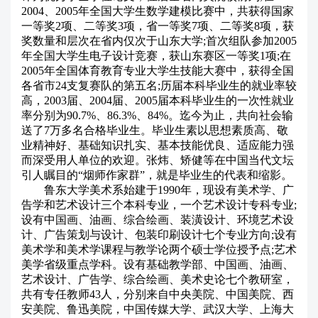
2004、2005年全国大学生数学建模比赛中，共获得国家
一等奖2项、二等奖3项，省一等奖7项、二等奖8项，获
奖数量和层次在省内仅次于山东大学;首次组队参加2005
年全国大学生电子设计竞赛，获山东赛区一等奖1项;在
2005年全国体育教育专业大学生技能大赛中，获得全国
各省市24支复赛队的第五名;历届本科毕业生的就业率较
高，2003届、2004届、2005届本科毕业生的一次性就业
率分别为90.7%、86.3%、84%。迄今为止，共向社会输
送了7万多名合格毕业生。毕业生素以思想素质高、敬
业精神好、基础知识扎实、基本技能优良、适应能力强
而深受用人单位的欢迎。张炜、矫健等在中国当代文坛
引人瞩目的“烟师作家群”，就是毕业生的代表和缩影。
鲁东大学美术系始建于1990年，现设有美术学、广
告学和艺术设计三个本科专业，一个艺术设计专科专业;
设有中国画、油画、综合绘画、装潢设计、环境艺术设
计、广告策划与设计、包装印刷设计七个专业方向;设有
美术学和美术学课程与教学论两个硕士学位授予点;艺术
美学省级重点学科。设有基础教学部、中国画、油画、
艺术设计、广告学、综合绘画、美术史论七个教研室，
共有专任教师43人，分别来自中央美院、中国美院、西
安美院、鲁迅美院，中国传媒大学、武汉大学、上海大