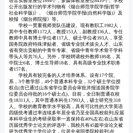
语音实验室座位1894个，多媒体教室座位8410个。学校
公开出版发行的学术刊物有《烟台师范学院学报(哲学
社会科学版)》、《烟台师范学院学报(自然科学版)》及
校报《烟台师院报》等。
学校一贯重视师资队伍建设。现有教职工1982人，
其中专任教师1172人，教授153人，副教授336人。专任
教师中具有博士学位者117人、硕士学位者393人，享受
国务院政府特殊津贴者、省级专业技术拔尖人才、山东
省有突出贡献的中青年专家、省级中青年学术骨干学科
带头人等共76人。另外，学校聘请校外教师189名，其
中院士6名、博士生导师18名、具有高级专业技术职务
者157名。
学校具有较完备的人才培养体系。设有17个院、
系，3个教学部，49个普通本科专业，32个硕士学位授
权点(含已通过山东省学位委员会审批并报送国务院学
位委员会待批的16个硕士点)。目前，全日制普通在校
生18311人，其中普通本科生17993人，硕士研究生318
人。学校的教育教学水平较高，具有可比性的大学英语
四级统考通过率连续多年居全省乃至全国高校前列;应届
本科毕业生的考研录取率一直保持在40%左右;在山东省
历届优秀学士论文的评选中，我校共有45篇毕业论文被
评为优秀学士学位论文，位居全省同类院校前列;在