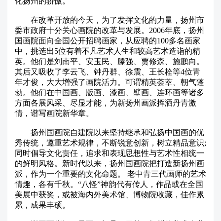
化扬州的骄傲。
在改革开放的今天，为了发挥文化的力量，扬州市
委市政府十分关心画院的改革与发展。2006年底，扬州
国画院面向全国公开招聘画家，从应聘的100多名画家
中，挑选出5位有着不凡艺术人生和较高艺术造诣的精
英。他们是刘南平、安玉民、滕强、贾修森、施鹏向。
其后又吸收了李云飞、钟丹群、徐震、王长栓等4位青
年才俊，大大增强了画院活力。可谓精英荟萃、朝气蓬
勃。他们在中国画、版画、漆画、壁画、连环画等诸多
方面各展风采、尽显才能，为新扬州画派挥洒丹青激
情，谱写画院新华章。
扬州国画院自建院以来坚持继承和弘扬中国画的优
秀传统，遵重艺术规律，不断锐意创新，树立精品意识;
同时倡导文化责任，追求和表现思想性与艺术性相统一
的鲜明风格。新时代以来，扬州国画院把打造新扬州画
派，作为一个重要的文化命题。 老中青三代画师的艺术
情趣，各有千秋。“八怪”神韵代有传人，作品或在全国
美展中获奖，或被海内外美术馆、博物院收藏，佳作累
累，成果丰硕。