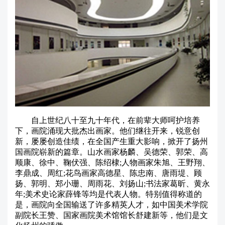
自上世纪八十至九十年代，在前辈大师呵护培养
下，画院涌现大批杰出画家。他们继往开来，锐意创
新，屡屡创造佳绩，在全国产生重大影响，掀开了扬州
国画院崭新的篇章。山水画家杨麟、吴德荣、郭荣、高
顺康、徐中、鞠伏强、陈绍棣;人物画家朱旭、王野翔、
李鼎成、周红;花鸟画家高德星、陈忠南、唐雨堤、顾
扬、郭明、郑小珊、周雨花、刘扬山;书法家葛昕、黄永
年;美术史论家薛锋等均是代表人物。特别值得称道的
是，画院向全国输送了许多精英人才，如中国美术学院
副院长王赞、国家画院美术馆馆长舒建新等，他们是文