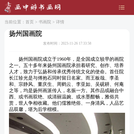
当前位置：
首页
>
书画院
> 详情
扬州国画院
发布时间：2023-11-26 17:33:58
扬州国画院成立于1960年，是全国成立较早的画院
之一。五十多年来扬州国画院承担着研究、创作、培养
人才，致力于弘扬和传承优秀传统文化的使命。首任院
长江轸光是与傅抱石同时留日名家。而王板哉、李圣
和、宗静风、董庆生、周鹤云、李亚如、吴砚耕、何庵
之等，均是扬州画派传人，名振一方。其作品或融合中
西、或书画双绝、或清丽温婉、或水墨酣畅，雅俗共
赏，世人争相收藏。他们儒雅绝俗、一身清风，人品艺
品双馨，堪为后学楷模。