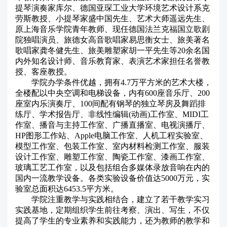
提琴演奏家库尔、德国亚琛工业大学环境艺术设计系克
劳斯教授、小提琴家盛中国先生、艺术大师遥远先生、
原上海音乐学院青年教师、现任德国法兰克福国立歌剧
院独唱演员、旅德女高音歌唱家易思衡女士、旅美著名
歌唱家龚冬健先生、旅美雕塑家胡一平先生等20余名国
内外知名设计师、音乐教育家、表演艺术家担任名誉教
授、客座教授。
学院办学条件优越，拥有4.7万平方米的艺术大楼，
全楼配以中央空调和电梯设备，内有600座音乐厅、200
座室内乐演奏厅、100间配有钢琴的独立琴房及舞蹈排
练厅、学术报告厅、非线性编辑(动画)工作室、MIDI工
作室、播音与主持工作室、广播直播室、电视演播厅、
HP图形工作站、Apple电脑工作室、人机工程实验室、
模型工作室、包装工作室、室内材料检测工作室、服装
设计工作室、雕塑工作室、陶瓷工作室、漆画工作室、
玻璃工艺工作室，以及包括组合多媒体录放音响在内的
国内一流教学设备。各类实验设备价值达5000万元，实
验室总面积达6453.5平方米。
学院注重教学与实践相结合，建立了若干教学实习
实践基地，定期组织学生前往考察、演出、写生，不仅
提高了学生的专业素养和实践能力，还为教师的教学和