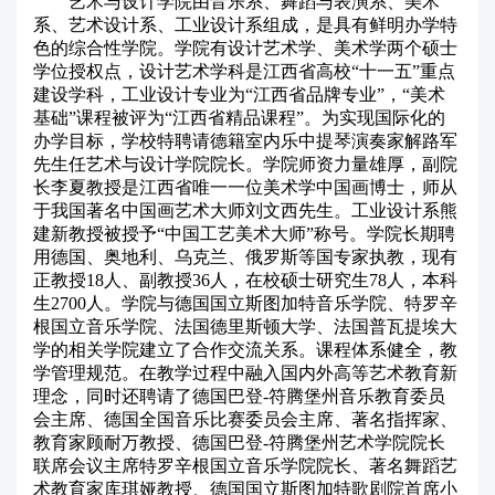
艺术与设计学院由音乐系、舞蹈与表演系、美术
系、艺术设计系、工业设计系组成，是具有鲜明办学特
色的综合性学院。学院有设计艺术学、美术学两个硕士
学位授权点，设计艺术学科是江西省高校“十一五”重点
建设学科，工业设计专业为“江西省品牌专业”，“美术
基础”课程被评为“江西省精品课程”。为实现国际化的
办学目标，学校特聘请德籍室内乐中提琴演奏家解路军
先生任艺术与设计学院院长。学院师资力量雄厚，副院
长李夏教授是江西省唯一一位美术学中国画博士，师从
于我国著名中国画艺术大师刘文西先生。工业设计系熊
建新教授被授予“中国工艺美术大师”称号。学院长期聘
用德国、奥地利、乌克兰、俄罗斯等国专家执教，现有
正教授18人、副教授36人，在校硕士研究生78人，本科
生2700人。学院与德国国立斯图加特音乐学院、特罗辛
根国立音乐学院、法国德里斯顿大学、法国普瓦提埃大
学的相关学院建立了合作交流关系。课程体系健全，教
学管理规范。在教学过程中融入国内外高等艺术教育新
理念，同时还聘请了德国巴登-符腾堡州音乐教育委员
会主席、德国全国音乐比赛委员会主席、著名指挥家、
教育家顾耐万教授、德国巴登-符腾堡州艺术学院院长
联席会议主席特罗辛根国立音乐学院院长、著名舞蹈艺
术教育家库琪娅教授、德国国立斯图加特歌剧院首席小