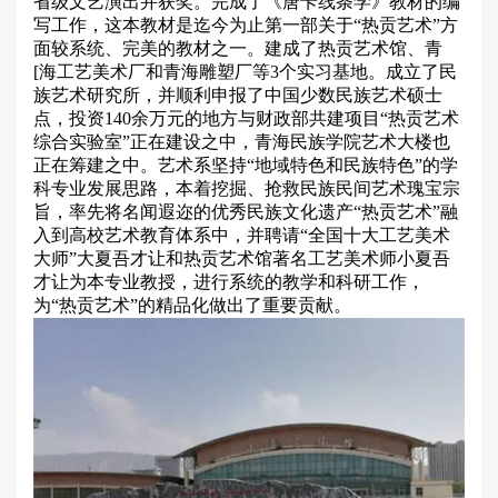
省级文艺演出并获奖。完成了《唐卡线条学》教材的编
写工作，这本教材是迄今为止第一部关于“热贡艺术”方
面较系统、完美的教材之一。建成了热贡艺术馆、青
[海工艺美术厂和青海雕塑厂等3个实习基地。成立了民
族艺术研究所，并顺利申报了中国少数民族艺术硕士
点，投资140余万元的地方与财政部共建项目“热贡艺术
综合实验室”正在建设之中，青海民族学院艺术大楼也
正在筹建之中。艺术系坚持“地域特色和民族特色”的学
科专业发展思路，本着挖掘、抢救民族民间艺术瑰宝宗
旨，率先将名闻遐迩的优秀民族文化遗产“热贡艺术”融
入到高校艺术教育体系中，并聘请“全国十大工艺美术
大师”大夏吾才让和热贡艺术馆著名工艺美术师小夏吾
才让为本专业教授，进行系统的教学和科研工作，
为“热贡艺术”的精品化做出了重要贡献。